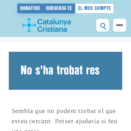
DONATIUS
SUBSCRIU-TE
EL MEU COMPTE
Vés
al
contingut
No s'ha trobat res
Sembla que no podem trobar el que
esteu cercant. Potser ajudaria si feu