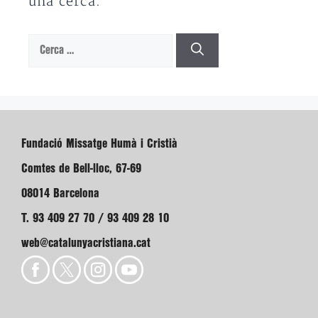
una cerca.
Cerca:
Fundació Missatge Humà i Cristià
Comtes de Bell-lloc, 67-69
08014 Barcelona
T. 93 409 27 70 / 93 409 28 10
web@catalunyacristiana.cat