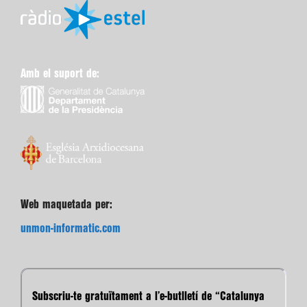
Amb el suport de:
Web maquetada per:
unmon-informatic.com
Subscriu-te gratuïtament a l’e-butlletí de “Catalunya