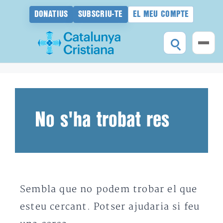
DONATIUS
SUBSCRIU-TE
EL MEU COMPTE
Vés
al
contingut
No s'ha trobat res
Sembla que no podem trobar el que
esteu cercant. Potser ajudaria si feu