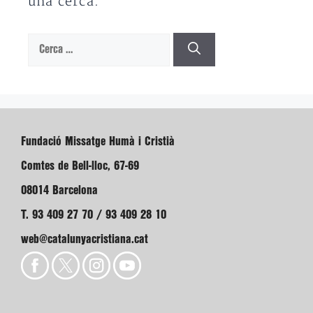
una cerca.
Cerca:
Fundació Missatge Humà i Cristià
Comtes de Bell-lloc, 67-69
08014 Barcelona
T. 93 409 27 70 / 93 409 28 10
web@catalunyacristiana.cat