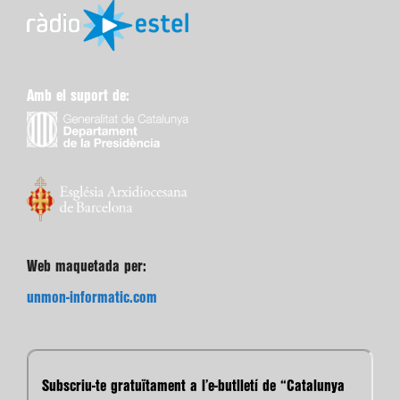
Amb el suport de:
Web maquetada per:
unmon-informatic.com
Subscriu-te gratuïtament a l’e-butlletí de “Catalunya