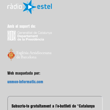
Amb el suport de:
Web maquetada per:
unmon-informatic.com
Subscriu-te gratuïtament a l’e-butlletí de “Catalunya