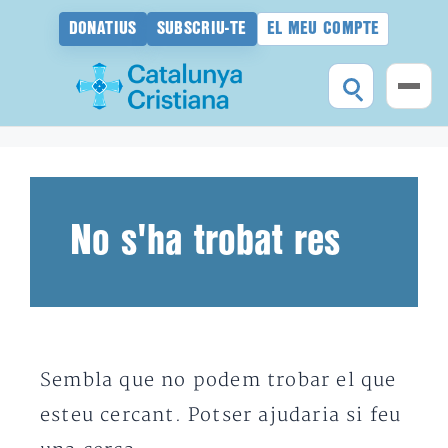
DONATIUS
SUBSCRIU-TE
EL MEU COMPTE
Vés
al
contingut
No s'ha trobat res
Sembla que no podem trobar el que
esteu cercant. Potser ajudaria si feu