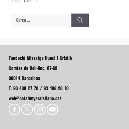
una cerca.
Cerca:
Fundació Missatge Humà i Cristià
Comtes de Bell-lloc, 67-69
08014 Barcelona
T. 93 409 27 70 / 93 409 28 10
web@catalunyacristiana.cat