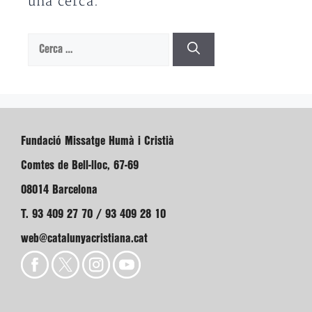
una cerca.
Cerca:
Fundació Missatge Humà i Cristià
Comtes de Bell-lloc, 67-69
08014 Barcelona
T. 93 409 27 70 / 93 409 28 10
web@catalunyacristiana.cat