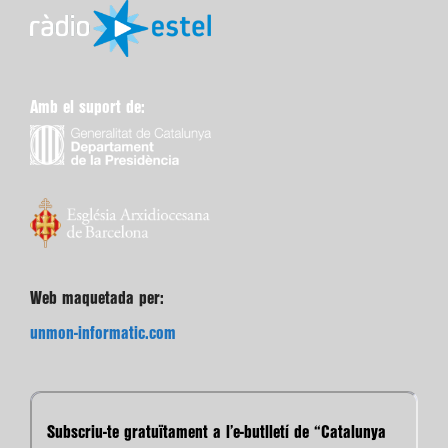
Amb el suport de:
Web maquetada per:
unmon-informatic.com
Subscriu-te gratuïtament a l’e-butlletí de “Catalunya