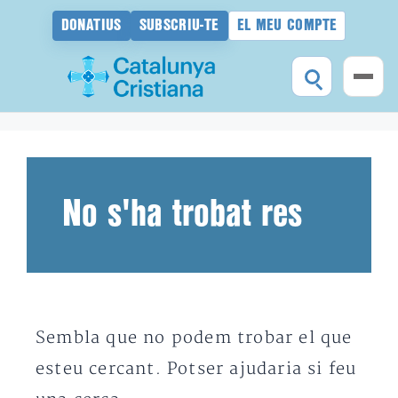
DONATIUS
SUBSCRIU-TE
EL MEU COMPTE
Vés
al
contingut
No s'ha trobat res
Sembla que no podem trobar el que
esteu cercant. Potser ajudaria si feu