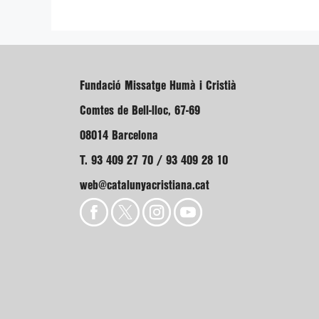
Fundació Missatge Humà i Cristià
Comtes de Bell-lloc, 67-69
08014 Barcelona
T. 93 409 27 70 / 93 409 28 10
web@catalunyacristiana.cat