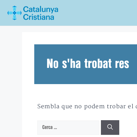
Vés
al
contingut
No s'ha trobat res
Sembla que no podem trobar el qu
Cerca: