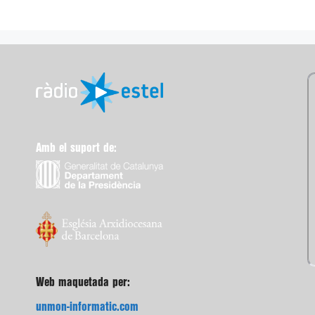
Amb el suport de:
Web maquetada per:
unmon-informatic.com