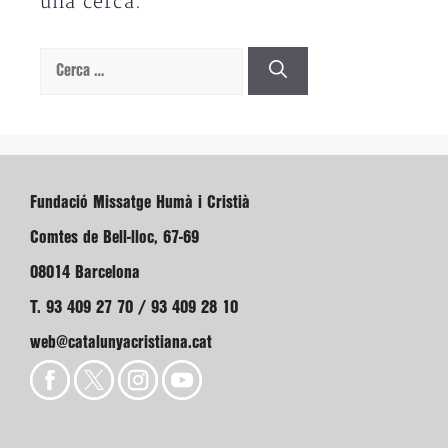
una cerca.
Cerca:
Fundació Missatge Humà i Cristià
Comtes de Bell-lloc, 67-69
08014 Barcelona
T. 93 409 27 70 / 93 409 28 10
web@catalunyacristiana.cat