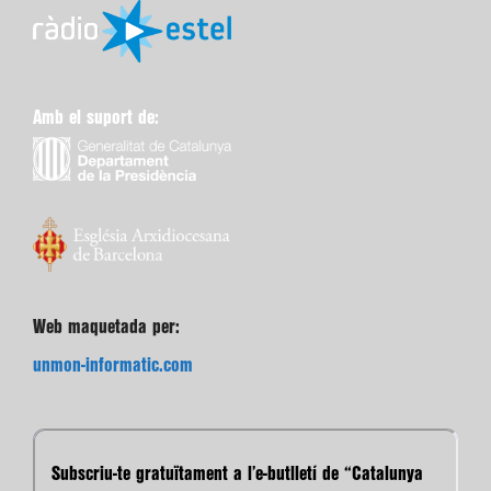
Amb el suport de:
Web maquetada per:
unmon-informatic.com
Subscriu-te gratuïtament a l’e-butlletí de “Catalunya