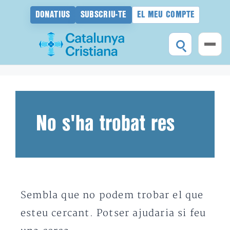
DONATIUS
SUBSCRIU-TE
EL MEU COMPTE
Vés
al
contingut
No s'ha trobat res
Sembla que no podem trobar el que
esteu cercant. Potser ajudaria si feu