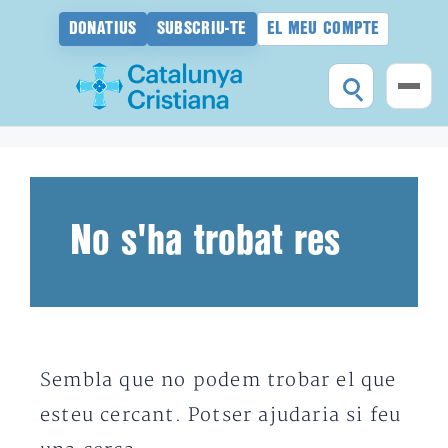
DONATIUS
SUBSCRIU-TE
EL MEU COMPTE
Vés
al
contingut
No s'ha trobat res
Sembla que no podem trobar el que
esteu cercant. Potser ajudaria si feu