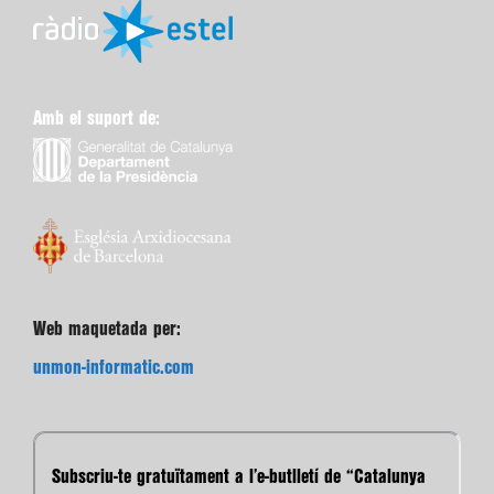
Amb el suport de:
Web maquetada per:
unmon-informatic.com
Subscriu-te gratuïtament a l’e-butlletí de “Catalunya