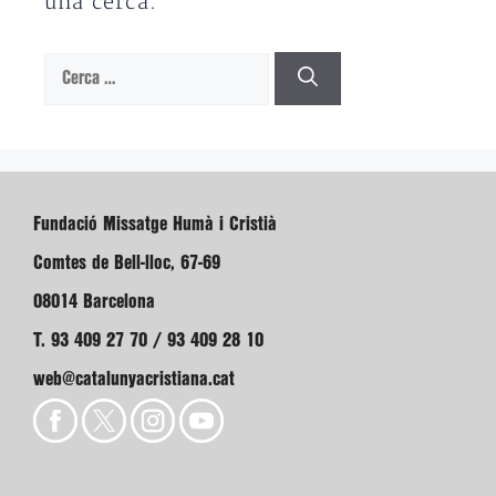
una cerca.
Cerca:
Fundació Missatge Humà i Cristià
Comtes de Bell-lloc, 67-69
08014 Barcelona
T. 93 409 27 70 / 93 409 28 10
web@catalunyacristiana.cat