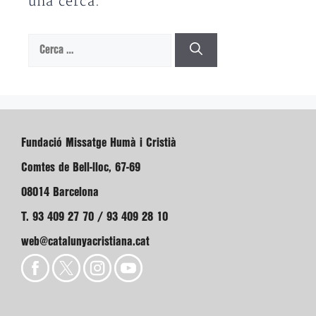
una cerca.
Cerca:
Fundació Missatge Humà i Cristià
Comtes de Bell-lloc, 67-69
08014 Barcelona
T. 93 409 27 70 / 93 409 28 10
web@catalunyacristiana.cat