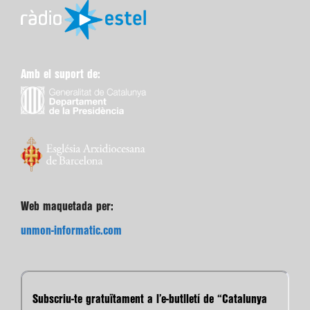
Amb el suport de:
Web maquetada per:
unmon-informatic.com
Subscriu-te gratuïtament a l’e-butlletí de “Catalunya