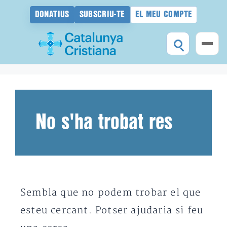
DONATIUS
SUBSCRIU-TE
EL MEU COMPTE
Vés
al
contingut
No s'ha trobat res
Sembla que no podem trobar el que
esteu cercant. Potser ajudaria si feu