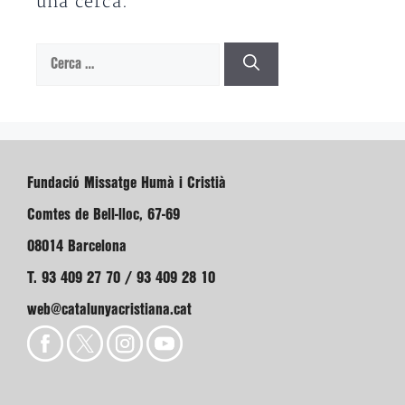
una cerca.
Cerca:
Fundació Missatge Humà i Cristià
Comtes de Bell-lloc, 67-69
08014 Barcelona
T. 93 409 27 70 / 93 409 28 10
web@catalunyacristiana.cat