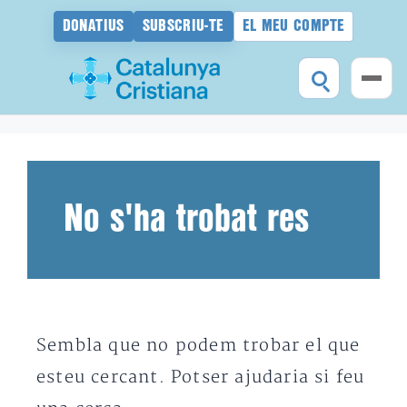
DONATIUS
SUBSCRIU-TE
EL MEU COMPTE
Vés
al
contingut
No s'ha trobat res
Sembla que no podem trobar el que
esteu cercant. Potser ajudaria si feu