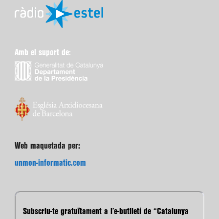
Amb el suport de:
Web maquetada per:
unmon-informatic.com
Subscriu-te gratuïtament a l’e-butlletí de “Catalunya