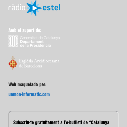
Amb el suport de:
Web maquetada per:
unmon-informatic.com
Subscriu-te gratuïtament a l’e-butlletí de “Catalunya