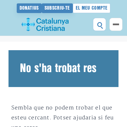
DONATIUS
SUBSCRIU-TE
EL MEU COMPTE
Vés
al
contingut
No s'ha trobat res
Sembla que no podem trobar el que
esteu cercant. Potser ajudaria si feu