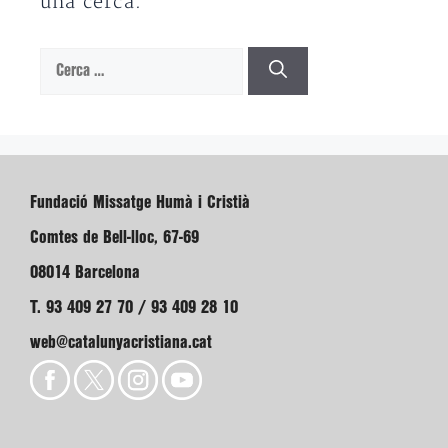
una cerca.
Cerca:
Fundació Missatge Humà i Cristià
Comtes de Bell-lloc, 67-69
08014 Barcelona
T. 93 409 27 70 / 93 409 28 10
web@catalunyacristiana.cat