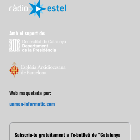
Amb el suport de:
Web maquetada per:
unmon-informatic.com
Subscriu-te gratuïtament a l’e-butlletí de “Catalunya