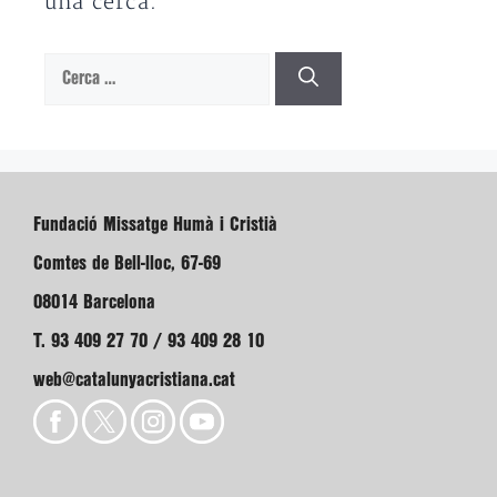
una cerca.
Cerca:
Fundació Missatge Humà i Cristià
Comtes de Bell-lloc, 67-69
08014 Barcelona
T. 93 409 27 70 / 93 409 28 10
web@catalunyacristiana.cat