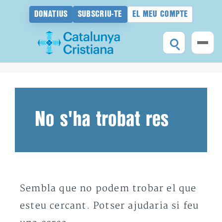
DONATIUS
SUBSCRIU-TE
EL MEU COMPTE
Vés
al
contingut
No s'ha trobat res
Sembla que no podem trobar el que
esteu cercant. Potser ajudaria si feu