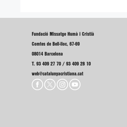
Fundació Missatge Humà i Cristià
Comtes de Bell-lloc, 67-69
08014 Barcelona
T. 93 409 27 70 / 93 409 28 10
web@catalunyacristiana.cat