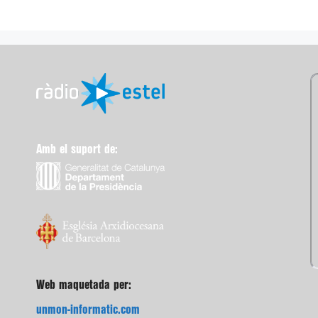
Amb el suport de:
Web maquetada per:
unmon-informatic.com