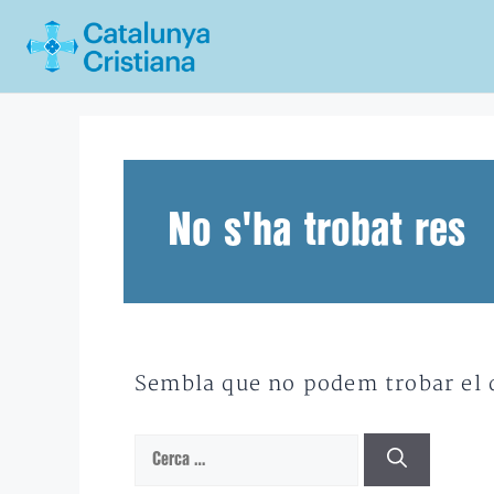
Vés
al
contingut
No s'ha trobat res
Sembla que no podem trobar el qu
Cerca: