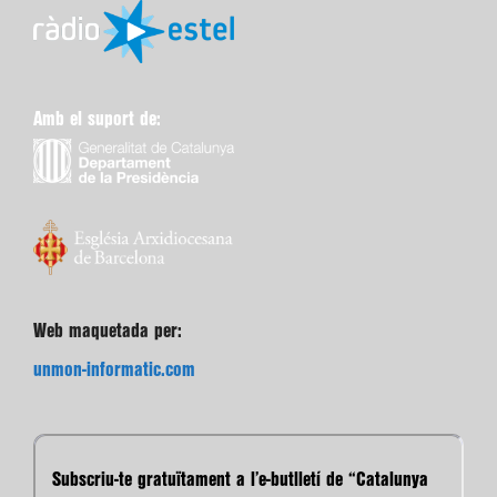
Amb el suport de:
Web maquetada per:
unmon-informatic.com
Subscriu-te gratuïtament a l’e-butlletí de “Catalunya