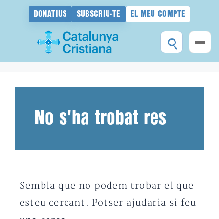
DONATIUS
SUBSCRIU-TE
EL MEU COMPTE
Vés
al
contingut
No s'ha trobat res
Sembla que no podem trobar el que
esteu cercant. Potser ajudaria si feu