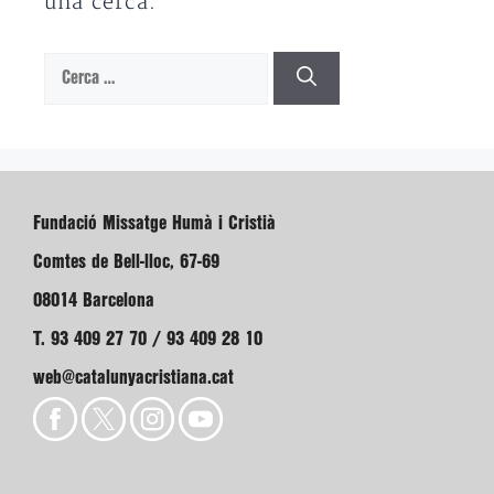
una cerca.
Cerca:
Fundació Missatge Humà i Cristià
Comtes de Bell-lloc, 67-69
08014 Barcelona
T. 93 409 27 70 / 93 409 28 10
web@catalunyacristiana.cat