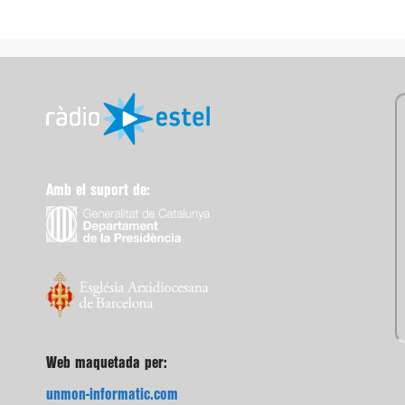
Amb el suport de:
Web maquetada per:
unmon-informatic.com