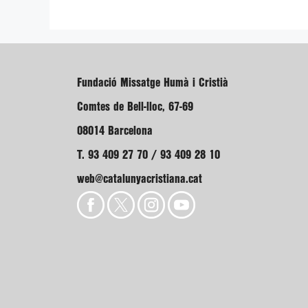
Fundació Missatge Humà i Cristià
Comtes de Bell-lloc, 67-69
08014 Barcelona
T. 93 409 27 70 / 93 409 28 10
web@catalunyacristiana.cat