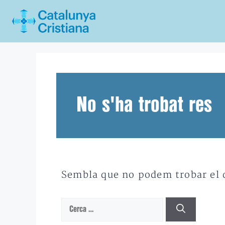
Vés
al
contingut
No s'ha trobat res
Sembla que no podem trobar el qu
Cerca: