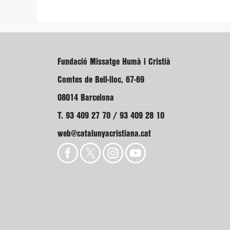
Fundació Missatge Humà i Cristià
Comtes de Bell-lloc, 67-69
08014 Barcelona
T. 93 409 27 70 / 93 409 28 10
web@catalunyacristiana.cat