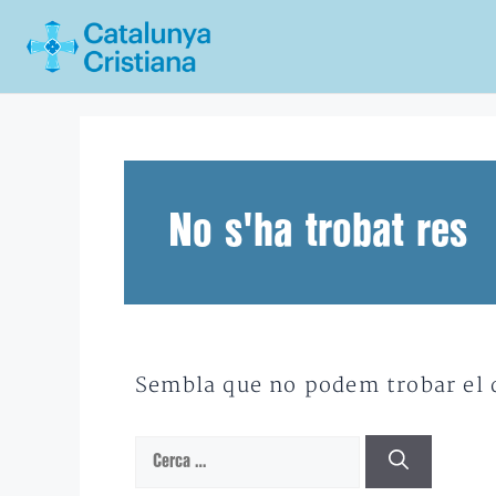
Vés
al
contingut
No s'ha trobat res
Sembla que no podem trobar el qu
Cerca: