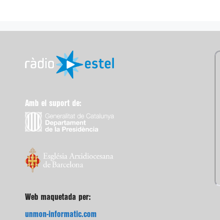
Amb el suport de:
Web maquetada per:
unmon-informatic.com