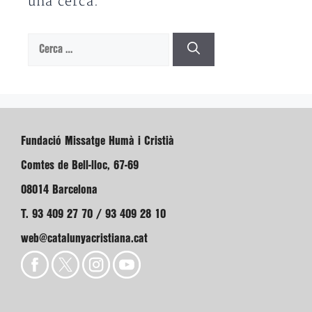
una cerca.
Cerca:
Fundació Missatge Humà i Cristià
Comtes de Bell-lloc, 67-69
08014 Barcelona
T. 93 409 27 70 / 93 409 28 10
web@catalunyacristiana.cat