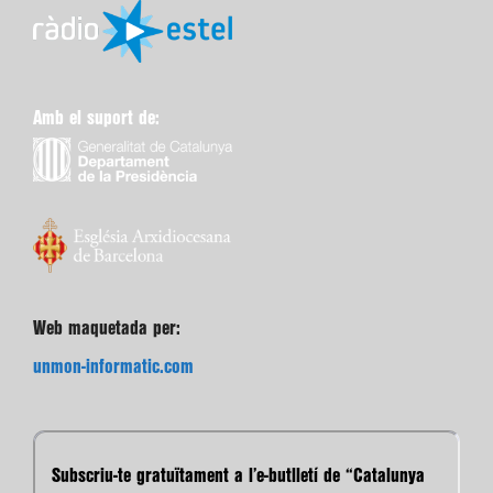
Amb el suport de:
Web maquetada per:
unmon-informatic.com
Subscriu-te gratuïtament a l’e-butlletí de “Catalunya