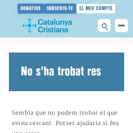
DONATIUS
SUBSCRIU-TE
EL MEU COMPTE
Vés
al
contingut
No s'ha trobat res
Sembla que no podem trobar el que
esteu cercant. Potser ajudaria si feu