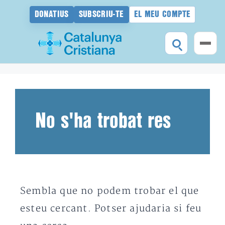
DONATIUS
SUBSCRIU-TE
EL MEU COMPTE
Vés
al
contingut
No s'ha trobat res
Sembla que no podem trobar el que
esteu cercant. Potser ajudaria si feu