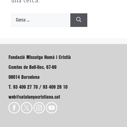
una cerca.
Cerca:
Fundació Missatge Humà i Cristià
Comtes de Bell-lloc, 67-69
08014 Barcelona
T. 93 409 27 70 / 93 409 28 10
web@catalunyacristiana.cat