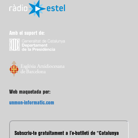
Amb el suport de:
Web maquetada per:
unmon-informatic.com
Subscriu-te gratuïtament a l’e-butlletí de “Catalunya