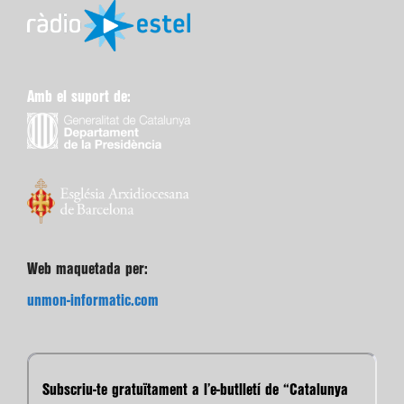
Amb el suport de:
Web maquetada per:
unmon-informatic.com
Subscriu-te gratuïtament a l’e-butlletí de “Catalunya