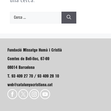
una cerca.
Cerca:
Fundació Missatge Humà i Cristià
Comtes de Bell-lloc, 67-69
08014 Barcelona
T. 93 409 27 70 / 93 409 28 10
web@catalunyacristiana.cat