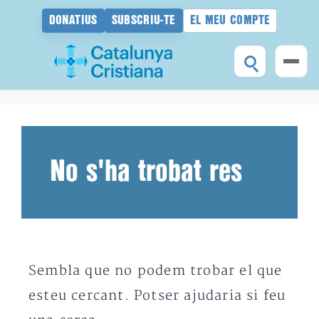
DONATIUS
SUBSCRIU-TE
EL MEU COMPTE
Vés
al
contingut
No s'ha trobat res
Sembla que no podem trobar el que
esteu cercant. Potser ajudaria si feu