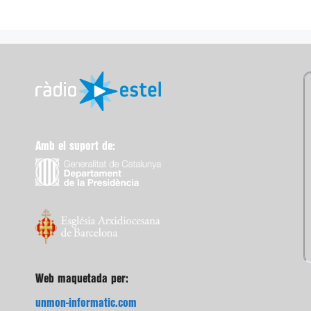
Amb el suport de:
Web maquetada per:
unmon-informatic.com