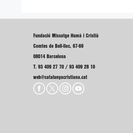
Fundació Missatge Humà i Cristià
Comtes de Bell-lloc, 67-69
08014 Barcelona
T. 93 409 27 70 / 93 409 28 10
web@catalunyacristiana.cat