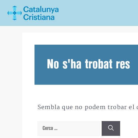
Vés
al
contingut
No s'ha trobat res
Sembla que no podem trobar el qu
Cerca: