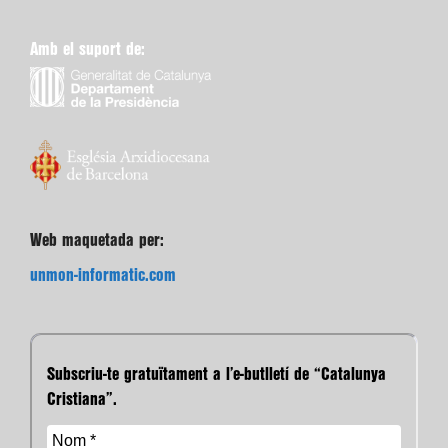
Amb el suport de:
Web maquetada per:
unmon-informatic.com
Subscriu-te gratuïtament a l’e-butlletí de “Catalunya
Cristiana”.