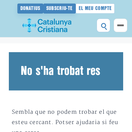
DONATIUS
SUBSCRIU-TE
EL MEU COMPTE
Vés
al
contingut
No s'ha trobat res
Sembla que no podem trobar el que
esteu cercant. Potser ajudaria si feu