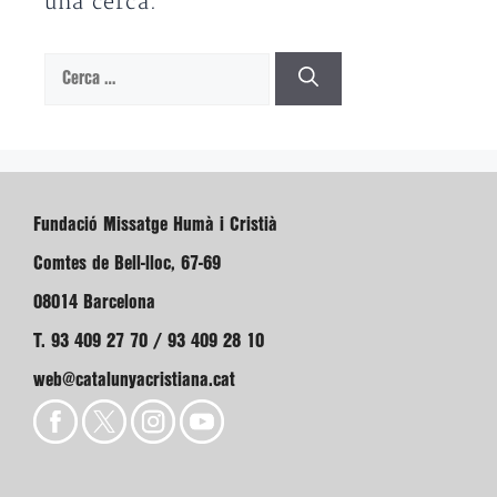
una cerca.
Cerca:
Fundació Missatge Humà i Cristià
Comtes de Bell-lloc, 67-69
08014 Barcelona
T. 93 409 27 70 / 93 409 28 10
web@catalunyacristiana.cat