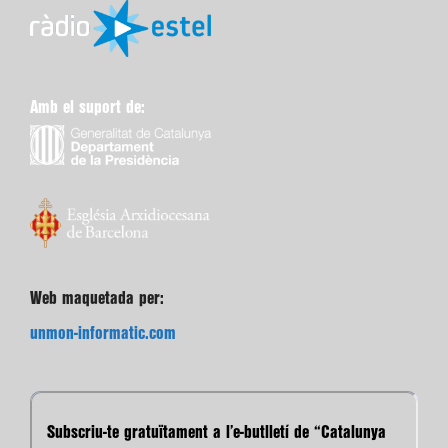
Amb el suport de:
Web maquetada per:
unmon-informatic.com
Subscriu-te gratuïtament a l’e-butlletí de “Catalunya