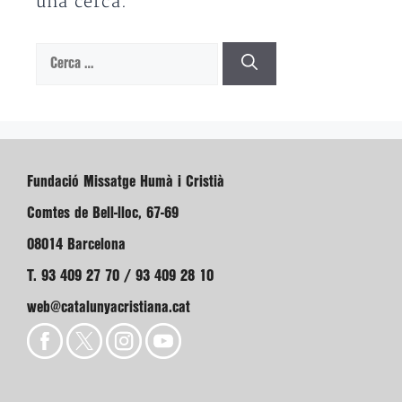
una cerca.
Cerca:
Fundació Missatge Humà i Cristià
Comtes de Bell-lloc, 67-69
08014 Barcelona
T. 93 409 27 70 / 93 409 28 10
web@catalunyacristiana.cat