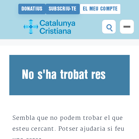
DONATIUS
SUBSCRIU-TE
EL MEU COMPTE
Vés
al
contingut
No s'ha trobat res
Sembla que no podem trobar el que
esteu cercant. Potser ajudaria si feu