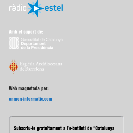
Amb el suport de:
Web maquetada per:
unmon-informatic.com
Subscriu-te gratuïtament a l’e-butlletí de “Catalunya