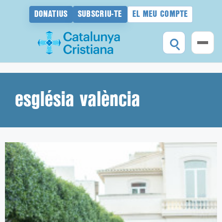
DONATIUS
SUBSCRIU-TE
EL MEU COMPTE
Vés
al
contingut
església valència