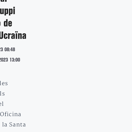
uppi
ó de
Ucraïna
23 08:48
2023 13:00
les
ls
el
’Oficina
 la Santa