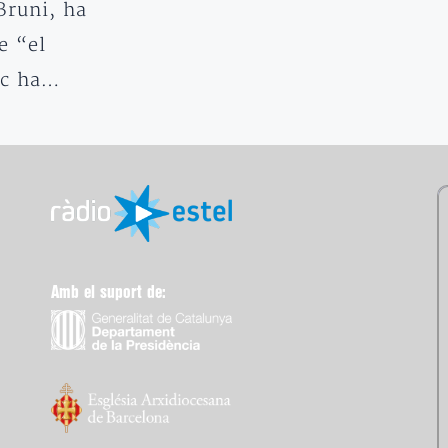
Bruni, ha
e “el
sc ha…
Amb el suport de: