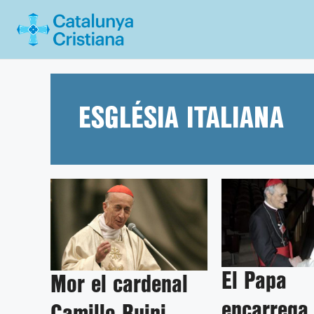
Vés
al
contingut
ESGLÉSIA ITALIANA
El Papa
Mor el cardenal
encarrega 