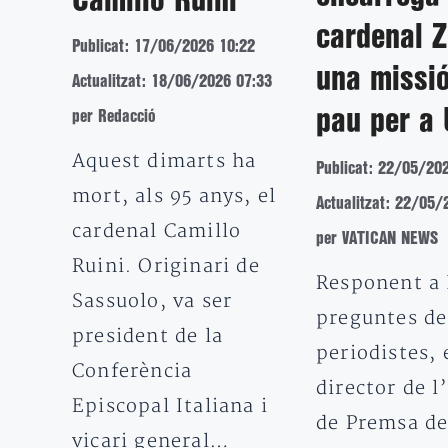
Camillo Ruini
cardenal Z
Publicat: 17/06/2026 10:22
una missi
Actualitzat: 18/06/2026 07:33
pau per a 
per Redacció
Aquest dimarts ha
Publicat: 22/05/20
mort, als 95 anys, el
Actualitzat: 22/05/
cardenal Camillo
per VATICAN NEWS
Ruini. Originari de
Responent a 
Sassuolo, va ser
preguntes de
president de la
periodistes, 
Conferència
director de l
Episcopal Italiana i
de Premsa de
vicari general…