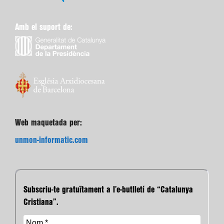
Amb el suport de:
Web maquetada per:
unmon-informatic.com
Subscriu-te gratuïtament a l’e-butlletí de “Catalunya
Cristiana”.