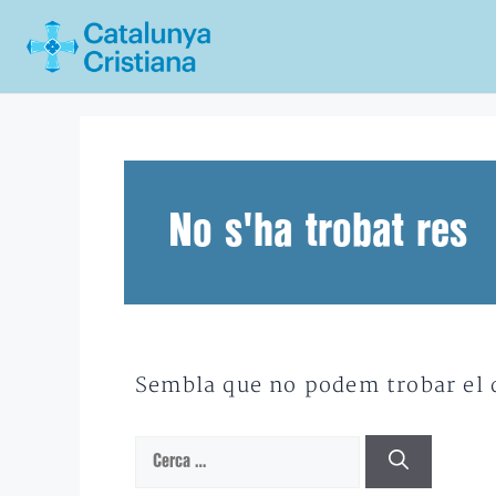
Vés
al
contingut
No s'ha trobat res
Sembla que no podem trobar el qu
Cerca: