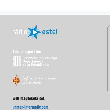
Amb el suport de:
Web maquetada per:
unmon-informatic.com