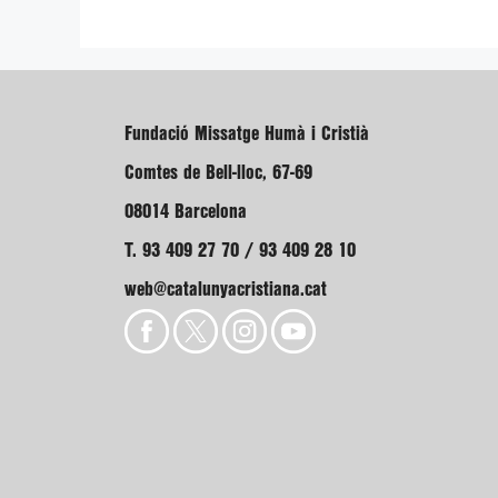
Fundació Missatge Humà i Cristià
Comtes de Bell-lloc, 67-69
08014 Barcelona
T. 93 409 27 70 / 93 409 28 10
web@catalunyacristiana.cat