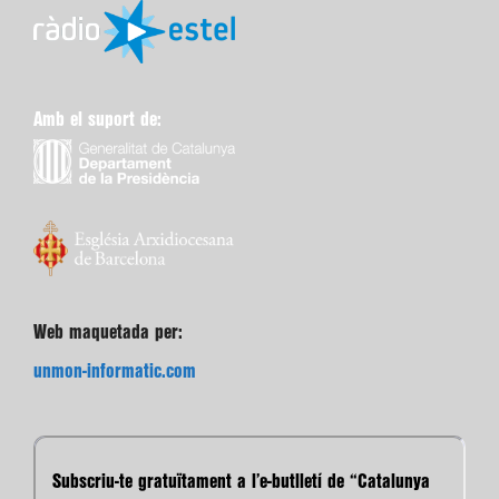
Amb el suport de:
Web maquetada per:
unmon-informatic.com
Subscriu-te gratuïtament a l’e-butlletí de “Catalunya