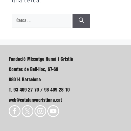
una cerca.
Cerca:
Fundació Missatge Humà i Cristià
Comtes de Bell-lloc, 67-69
08014 Barcelona
T. 93 409 27 70 / 93 409 28 10
web@catalunyacristiana.cat