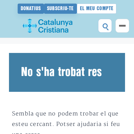
DONATIUS
SUBSCRIU-TE
EL MEU COMPTE
Vés
al
contingut
No s'ha trobat res
Sembla que no podem trobar el que
esteu cercant. Potser ajudaria si feu