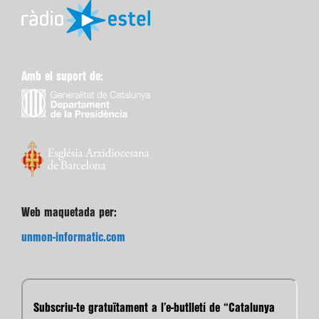
Amb el suport de:
Web maquetada per:
unmon-informatic.com
Subscriu-te gratuïtament a l’e-butlletí de “Catalunya