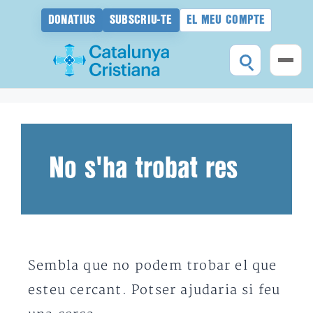
DONATIUS
SUBSCRIU-TE
EL MEU COMPTE
Vés
al
contingut
No s'ha trobat res
Sembla que no podem trobar el que
esteu cercant. Potser ajudaria si feu