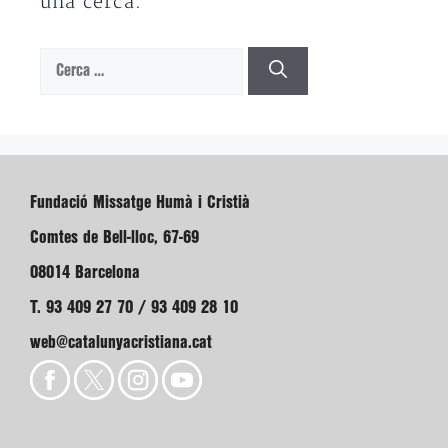
una cerca.
Cerca:
Fundació Missatge Humà i Cristià
Comtes de Bell-lloc, 67-69
08014 Barcelona
T. 93 409 27 70 / 93 409 28 10
web@catalunyacristiana.cat