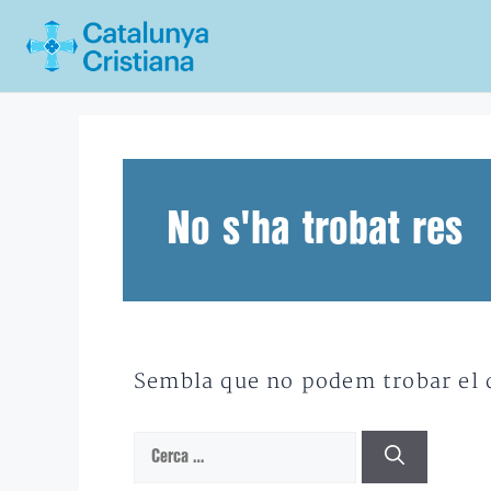
Vés
al
contingut
No s'ha trobat res
Sembla que no podem trobar el qu
Cerca: