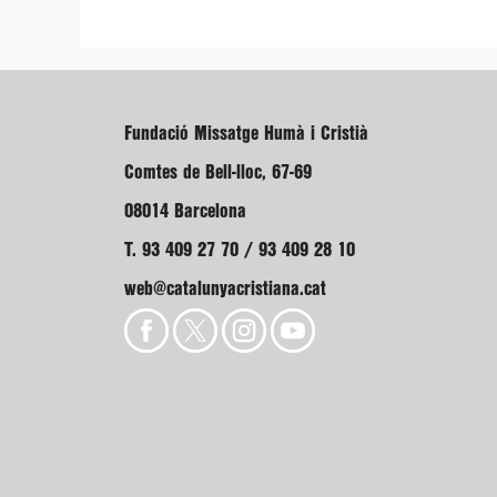
Fundació Missatge Humà i Cristià
Comtes de Bell-lloc, 67-69
08014 Barcelona
T. 93 409 27 70 / 93 409 28 10
web@catalunyacristiana.cat