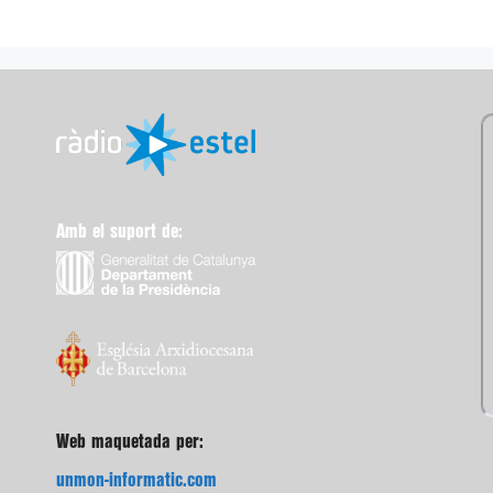
Amb el suport de:
Web maquetada per:
unmon-informatic.com