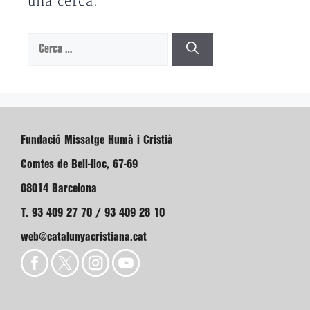
una cerca.
Cerca:
Fundació Missatge Humà i Cristià
Comtes de Bell-lloc, 67-69
08014 Barcelona
T. 93 409 27 70 / 93 409 28 10
web@catalunyacristiana.cat