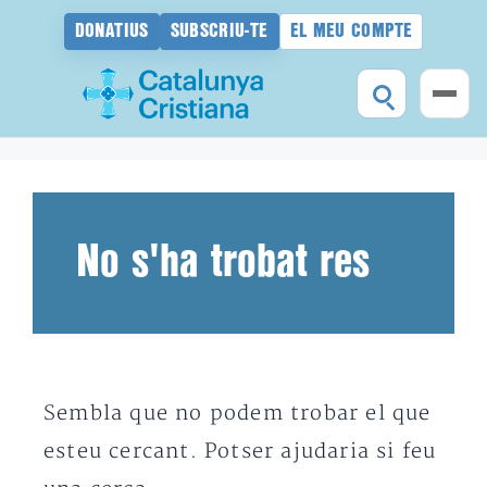
DONATIUS
SUBSCRIU-TE
EL MEU COMPTE
Vés
al
contingut
No s'ha trobat res
Sembla que no podem trobar el que
esteu cercant. Potser ajudaria si feu