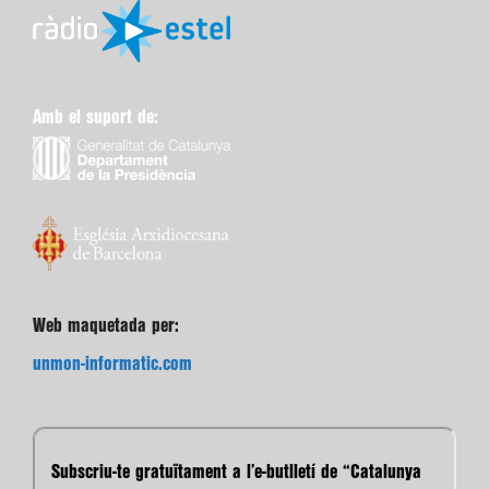
Amb el suport de:
Web maquetada per:
unmon-informatic.com
Subscriu-te gratuïtament a l’e-butlletí de “Catalunya