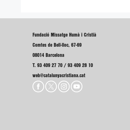
Fundació Missatge Humà i Cristià
Comtes de Bell-lloc, 67-69
08014 Barcelona
T. 93 409 27 70 / 93 409 28 10
web@catalunyacristiana.cat