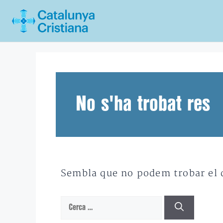
Vés
al
contingut
No s'ha trobat res
Sembla que no podem trobar el qu
Cerca: