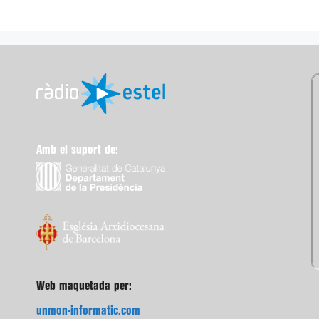
Amb el suport de:
Web maquetada per:
unmon-informatic.com