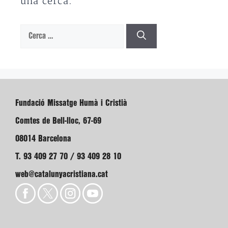
una cerca.
Cerca:
Fundació Missatge Humà i Cristià
Comtes de Bell-lloc, 67-69
08014 Barcelona
T. 93 409 27 70 / 93 409 28 10
web@catalunyacristiana.cat