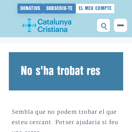
DONATIUS
SUBSCRIU-TE
EL MEU COMPTE
Vés
al
contingut
No s'ha trobat res
Sembla que no podem trobar el que
esteu cercant. Potser ajudaria si feu