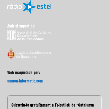
Amb el suport de:
Web maquetada per:
unmon-informatic.com
Subscriu-te gratuïtament a l’e-butlletí de “Catalunya