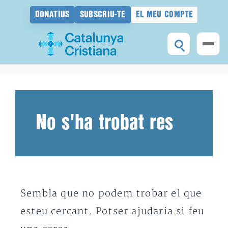
DONATIUS
SUBSCRIU-TE
EL MEU COMPTE
Vés
al
contingut
No s'ha trobat res
Sembla que no podem trobar el que
esteu cercant. Potser ajudaria si feu