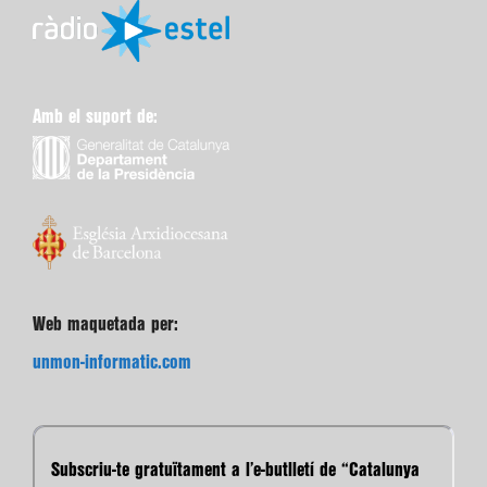
Amb el suport de:
Web maquetada per:
unmon-informatic.com
Subscriu-te gratuïtament a l’e-butlletí de “Catalunya