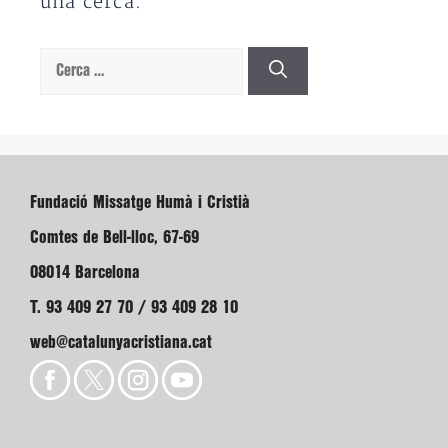
una cerca.
Cerca:
Fundació Missatge Humà i Cristià
Comtes de Bell-lloc, 67-69
08014 Barcelona
T. 93 409 27 70 / 93 409 28 10
web@catalunyacristiana.cat