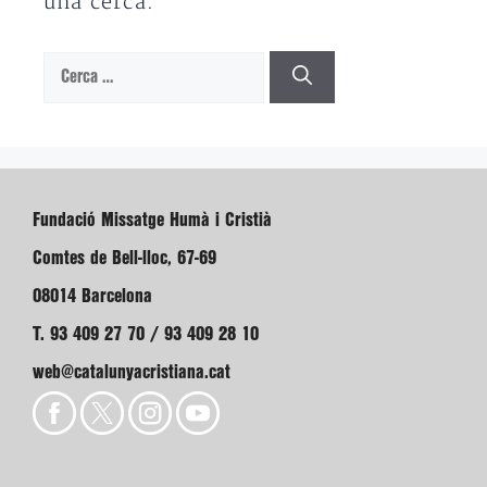
una cerca.
Cerca:
Fundació Missatge Humà i Cristià
Comtes de Bell-lloc, 67-69
08014 Barcelona
T. 93 409 27 70 / 93 409 28 10
web@catalunyacristiana.cat