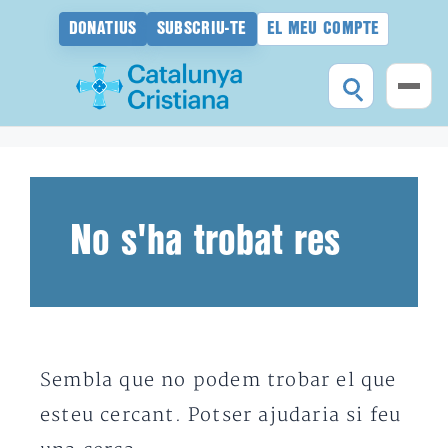
DONATIUS
SUBSCRIU-TE
EL MEU COMPTE
Vés
al
contingut
No s'ha trobat res
Sembla que no podem trobar el que
esteu cercant. Potser ajudaria si feu