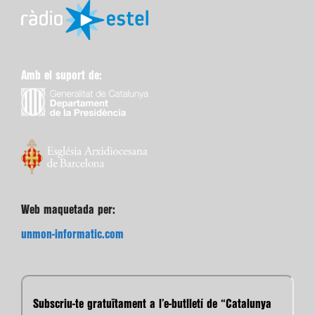
Amb el suport de:
Web maquetada per:
unmon-informatic.com
Subscriu-te gratuïtament a l’e-butlletí de “Catalunya