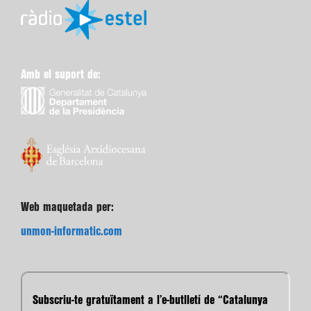
Amb el suport de:
Web maquetada per:
unmon-informatic.com
Subscriu-te gratuïtament a l’e-butlletí de “Catalunya