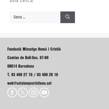
una cerca.
Cerca:
Fundació Missatge Humà i Cristià
Comtes de Bell-lloc, 67-69
08014 Barcelona
T. 93 409 27 70 / 93 409 28 10
web@catalunyacristiana.cat