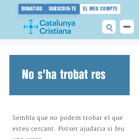
DONATIUS
SUBSCRIU-TE
EL MEU COMPTE
Vés
al
contingut
No s'ha trobat res
Sembla que no podem trobar el que
esteu cercant. Potser ajudaria si feu