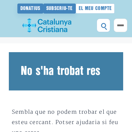
DONATIUS
SUBSCRIU-TE
EL MEU COMPTE
Vés
al
contingut
No s'ha trobat res
Sembla que no podem trobar el que
esteu cercant. Potser ajudaria si feu