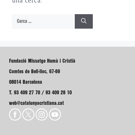
una cerca.
Cerca:
Fundació Missatge Humà i Cristià
Comtes de Bell-lloc, 67-69
08014 Barcelona
T. 93 409 27 70 / 93 409 28 10
web@catalunyacristiana.cat