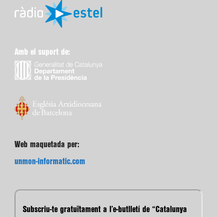
Amb el suport de:
Web maquetada per:
unmon-informatic.com
Subscriu-te gratuïtament a l’e-butlletí de “Catalunya