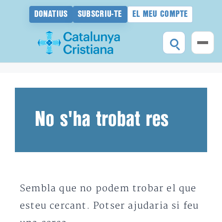
DONATIUS
SUBSCRIU-TE
EL MEU COMPTE
Vés
al
contingut
No s'ha trobat res
Sembla que no podem trobar el que
esteu cercant. Potser ajudaria si feu