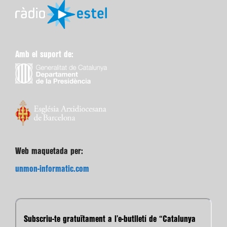
Amb el suport de:
Web maquetada per:
unmon-informatic.com
Subscriu-te gratuïtament a l’e-butlletí de “Catalunya