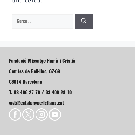
una cerca.
Cerca:
Fundació Missatge Humà i Cristià
Comtes de Bell-lloc, 67-69
08014 Barcelona
T. 93 409 27 70 / 93 409 28 10
web@catalunyacristiana.cat