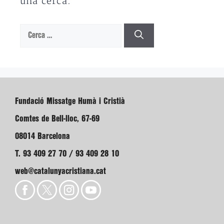
una cerca.
Cerca:
Fundació Missatge Humà i Cristià
Comtes de Bell-lloc, 67-69
08014 Barcelona
T. 93 409 27 70 / 93 409 28 10
web@catalunyacristiana.cat