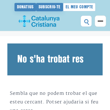
DONATIUS
SUBSCRIU-TE
EL MEU COMPTE
Vés
al
contingut
No s'ha trobat res
Sembla que no podem trobar el que
esteu cercant. Potser ajudaria si feu