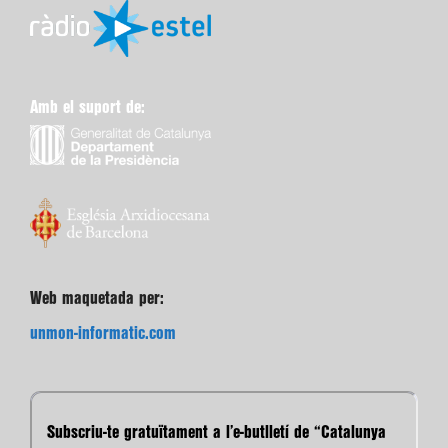
Amb el suport de:
Web maquetada per:
unmon-informatic.com
Subscriu-te gratuïtament a l’e-butlletí de “Catalunya