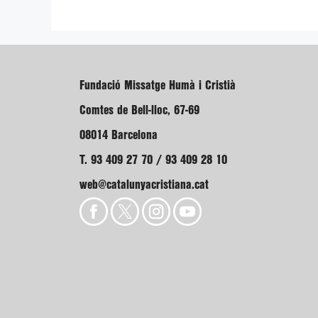
Fundació Missatge Humà i Cristià
Comtes de Bell-lloc, 67-69
08014 Barcelona
T. 93 409 27 70 / 93 409 28 10
web@catalunyacristiana.cat