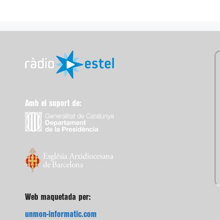
Amb el suport de:
Web maquetada per:
unmon-informatic.com