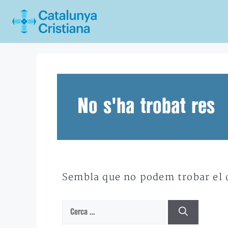
Vés
al
contingut
No s'ha trobat res
Sembla que no podem trobar el qu
Cerca: