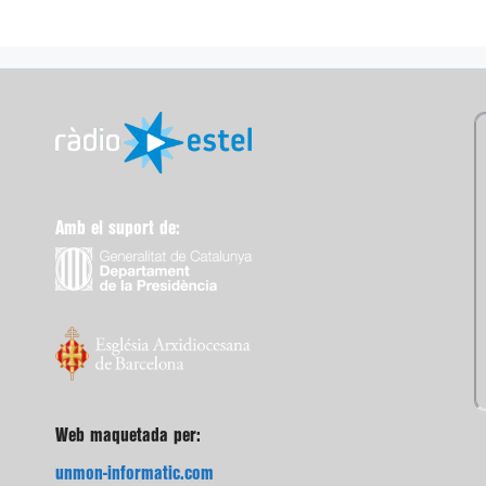
Amb el suport de:
Web maquetada per:
unmon-informatic.com