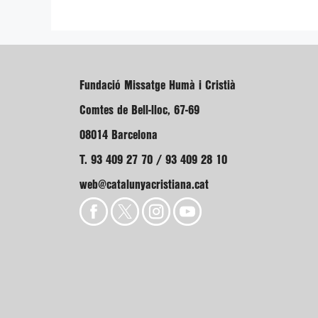
Fundació Missatge Humà i Cristià
Comtes de Bell-lloc, 67-69
08014 Barcelona
T. 93 409 27 70 / 93 409 28 10
web@catalunyacristiana.cat