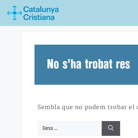
Vés
al
contingut
No s'ha trobat res
Sembla que no podem trobar el qu
Cerca: