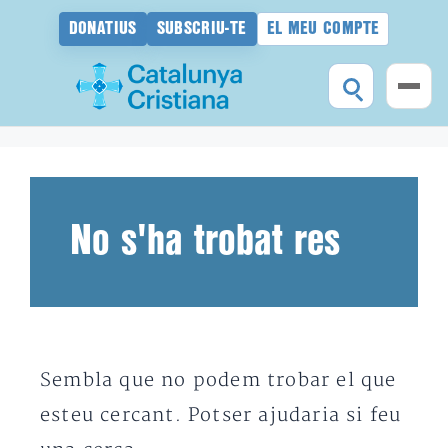
DONATIUS
SUBSCRIU-TE
EL MEU COMPTE
Vés
al
contingut
No s'ha trobat res
Sembla que no podem trobar el que
esteu cercant. Potser ajudaria si feu