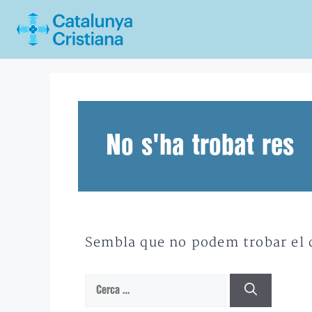
Vés
al
contingut
No s'ha trobat res
Sembla que no podem trobar el qu
Cerca: