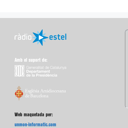
Amb el suport de:
Web maquetada per:
unmon-informatic.com