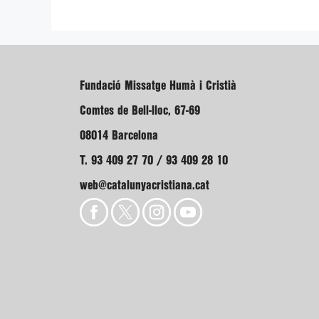
Fundació Missatge Humà i Cristià
Comtes de Bell-lloc, 67-69
08014 Barcelona
T. 93 409 27 70 / 93 409 28 10
web@catalunyacristiana.cat