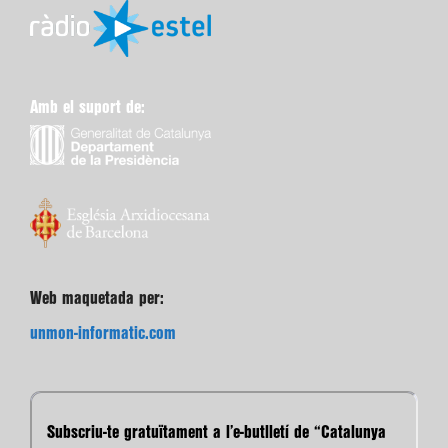
Amb el suport de:
Web maquetada per:
unmon-informatic.com
Subscriu-te gratuïtament a l’e-butlletí de “Catalunya