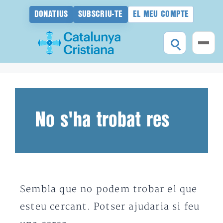
DONATIUS
SUBSCRIU-TE
EL MEU COMPTE
Vés
al
contingut
No s'ha trobat res
Sembla que no podem trobar el que
esteu cercant. Potser ajudaria si feu