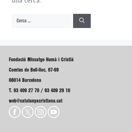
una cerca.
Cerca:
Fundació Missatge Humà i Cristià
Comtes de Bell-lloc, 67-69
08014 Barcelona
T. 93 409 27 70 / 93 409 28 10
web@catalunyacristiana.cat