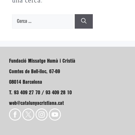
una cerca.
Cerca:
Fundació Missatge Humà i Cristià
Comtes de Bell-lloc, 67-69
08014 Barcelona
T. 93 409 27 70 / 93 409 28 10
web@catalunyacristiana.cat