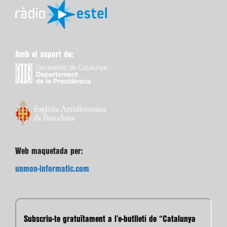
Amb el suport de:
Web maquetada per:
unmon-informatic.com
Subscriu-te gratuïtament a l’e-butlletí de “Catalunya