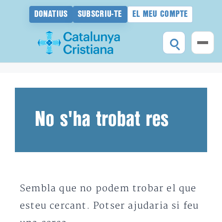
DONATIUS
SUBSCRIU-TE
EL MEU COMPTE
Vés
al
contingut
No s'ha trobat res
Sembla que no podem trobar el que
esteu cercant. Potser ajudaria si feu