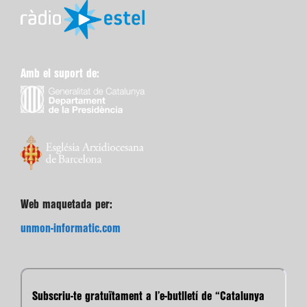
Amb el suport de:
Web maquetada per:
unmon-informatic.com
Subscriu-te gratuïtament a l’e-butlletí de “Catalunya