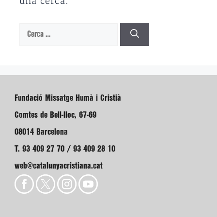
una cerca.
Cerca:
Fundació Missatge Humà i Cristià
Comtes de Bell-lloc, 67-69
08014 Barcelona
T. 93 409 27 70 / 93 409 28 10
web@catalunyacristiana.cat