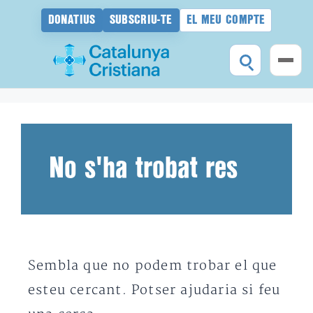
DONATIUS
SUBSCRIU-TE
EL MEU COMPTE
Vés
al
contingut
No s'ha trobat res
Sembla que no podem trobar el que
esteu cercant. Potser ajudaria si feu