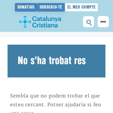
DONATIUS
SUBSCRIU-TE
EL MEU COMPTE
Vés
al
contingut
No s'ha trobat res
Sembla que no podem trobar el que
esteu cercant. Potser ajudaria si feu