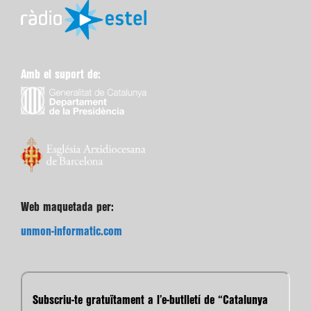
Amb el suport de:
Web maquetada per:
unmon-informatic.com
Subscriu-te gratuïtament a l’e-butlletí de “Catalunya