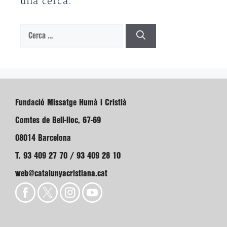
una cerca.
Cerca:
Fundació Missatge Humà i Cristià
Comtes de Bell-lloc, 67-69
08014 Barcelona
T. 93 409 27 70 / 93 409 28 10
web@catalunyacristiana.cat