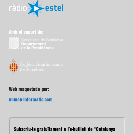
Amb el suport de:
Web maquetada per:
unmon-informatic.com
Subscriu-te gratuïtament a l’e-butlletí de “Catalunya