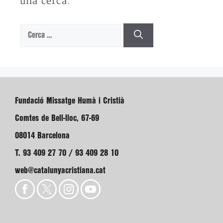
una cerca.
Cerca:
Fundació Missatge Humà i Cristià
Comtes de Bell-lloc, 67-69
08014 Barcelona
T. 93 409 27 70 / 93 409 28 10
web@catalunyacristiana.cat