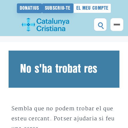
DONATIUS
SUBSCRIU-TE
EL MEU COMPTE
Vés
al
contingut
No s'ha trobat res
Sembla que no podem trobar el que
esteu cercant. Potser ajudaria si feu