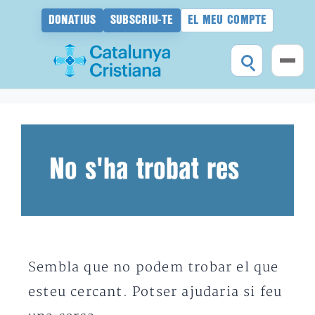
DONATIUS
SUBSCRIU-TE
EL MEU COMPTE
Vés
al
contingut
No s'ha trobat res
Sembla que no podem trobar el que
esteu cercant. Potser ajudaria si feu