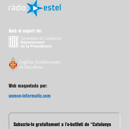
Amb el suport de:
Web maquetada per:
unmon-informatic.com
Subscriu-te gratuïtament a l’e-butlletí de “Catalunya