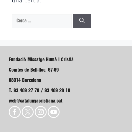
una cerca.
Cerca:
Fundació Missatge Humà i Cristià
Comtes de Bell-lloc, 67-69
08014 Barcelona
T. 93 409 27 70 / 93 409 28 10
web@catalunyacristiana.cat