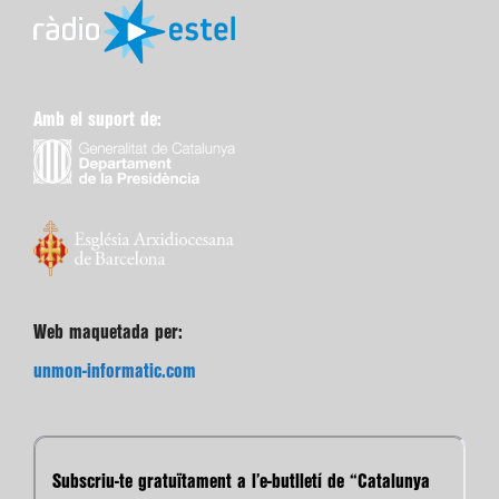
Amb el suport de:
Web maquetada per:
unmon-informatic.com
Subscriu-te gratuïtament a l’e-butlletí de “Catalunya