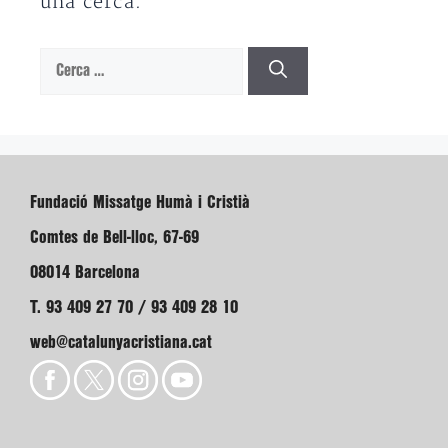
una cerca.
Cerca:
Fundació Missatge Humà i Cristià
Comtes de Bell-lloc, 67-69
08014 Barcelona
T. 93 409 27 70 / 93 409 28 10
web@catalunyacristiana.cat