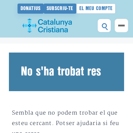
DONATIUS
SUBSCRIU-TE
EL MEU COMPTE
Vés
al
contingut
No s'ha trobat res
Sembla que no podem trobar el que
esteu cercant. Potser ajudaria si feu