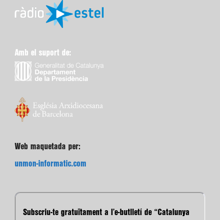
Amb el suport de:
Web maquetada per:
unmon-informatic.com
Subscriu-te gratuïtament a l’e-butlletí de “Catalunya