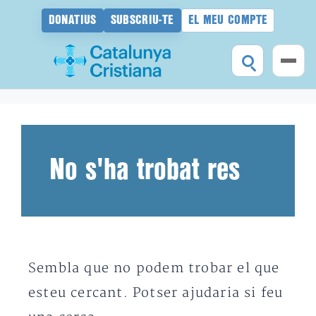
DONATIUS
SUBSCRIU-TE
EL MEU COMPTE
Vés
al
contingut
No s'ha trobat res
Sembla que no podem trobar el que
esteu cercant. Potser ajudaria si feu