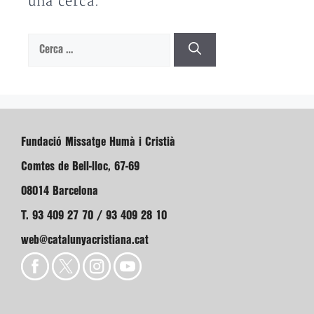
una cerca.
Cerca:
Fundació Missatge Humà i Cristià
Comtes de Bell-lloc, 67-69
08014 Barcelona
T. 93 409 27 70 / 93 409 28 10
web@catalunyacristiana.cat